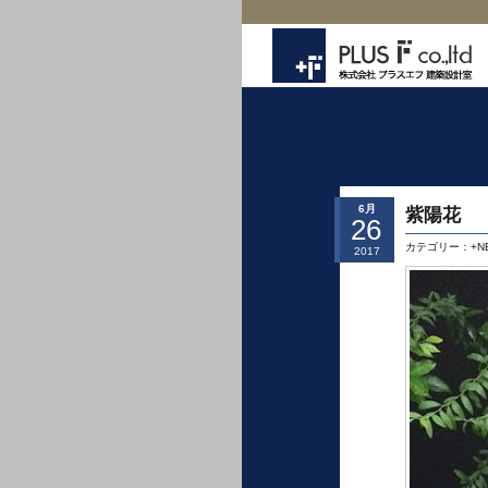
6月
紫陽花
26
カテゴリー：
+N
2017