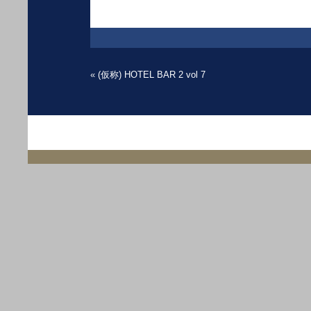
«
(仮称) HOTEL BAR 2 vol 7