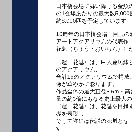
日本橋会場に舞い降りる金魚
の1会場あたりの最大数5,00
約8,000匹を予定しています。
10周年の日本橋会場・目玉の
アートアクアリウムの代表作
花魁
（ちょう・おいらん）
〉
〈超・花魁〉は、巨大金魚鉢と
のアクアリウム、
合計15のアクアリウムで構成
像が華やかに彩ります。
作品全体の最大直径5.6m・高
量の約3倍にもなる史上最大
〈超・花魁〉は、花魁を目指
界を表現し、
そして遂には伝説の花魁とな
す。