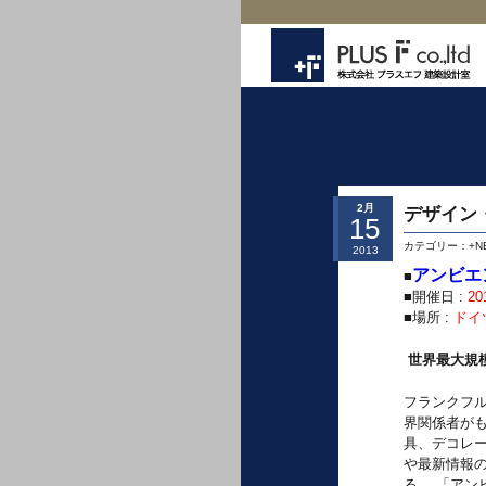
2月
デザイン・D
15
カテゴリー：
+N
2013
アンビエ
■
■開催日 :
2
■場所 :
ドイ
世界最大規
フランクフ
界関係者が
具、デコレ
や最新情報
る。 「ア