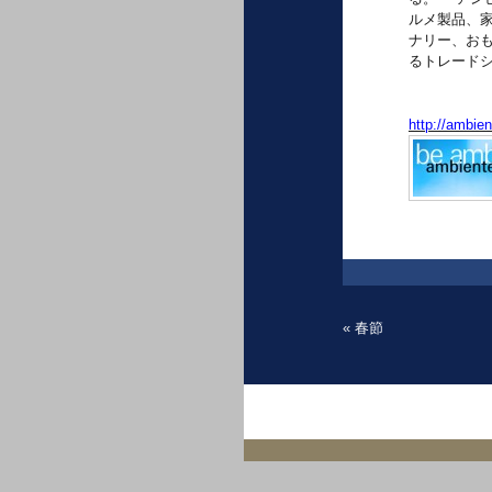
ルメ製品、
ナリー、お
るトレード
http://ambie
«
春節