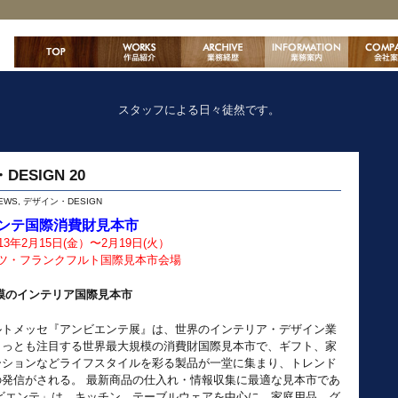
スタッフによる日々徒然です。
ESIGN 20
EWS
,
デザイン・DESIGN
ンテ国際消費財見本市
013年2月15日(金）〜2月19日(火）
ツ・フランクフルト国際見本市会場
模のインテリア国際見本市
ルトメッセ『アンビエンテ展』は、世界のインテリア・デザイン業
もっとも注目する世界最大規模の消費財国際見本市で、ギフト、家
ーションなどライフスタイルを彩る製品が一堂に集まり、トレンド
の発信がされる。 最新商品の仕入れ・情報収集に最適な見本市であ
ンビエンテ」は、キッチン、テーブルウェアを中心に、家庭用品、グ