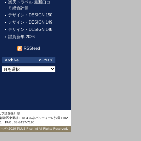
楽天トラベル 最新口コ
ミ総合評価
デザイン・DESIGN 150
デザイン・DESIGN 149
デザイン・DESIGN 148
謹賀新年 2026
RSSfeed
ア
ー
カ
イ
ブ
エフ建築設計室
京都港区東新橋2-18-3 ルネパルティーレ汐留1102
11 FAX : 03-3437-7110
ght Ⓒ 2026 PLUS F co.,ltd All Rights Reserved.