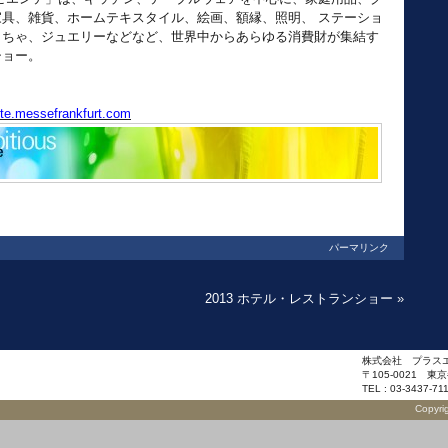
家具、雑貨、ホームテキスタイル、絵画、額縁、照明、 ステーショ
もちゃ、ジュエリーなどなど、世界中からあらゆる消費財が集結す
ショー。
nte.messefrankfurt.com
パーマリンク
2013 ホテル・レストランショー
»
株式会社 プラス
〒105-0021 東
TEL : 03-3437-71
Copyri