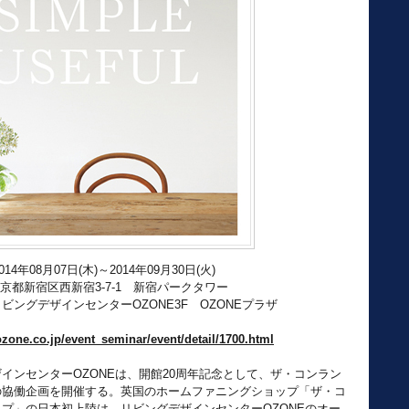
014年08月07日(木)～2014年09月30日(火)
京都新宿区西新宿3-7-1 新宿パークタワー
ザインセンターOZONE3F OZONEプラザ
ozone.co.jp/event_seminar/event/detail/1700.html
インセンターOZONEは、開館20周年記念として、ザ・コンラン
の協働企画を開催する。英国のホームファニングショップ「ザ・コ
プ」の日本初上陸は、リビングデザインセンターOZONEのオー