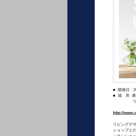
■ 開催日 : 2
■ 場 所 :
東
リビングデ
http://www.
リビングデザ
ショップと
ンランショッ