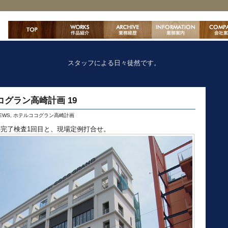
スタッフによる日々徒然です。
グラン高崎計画 19
EWS
,
ホテルココグラン高崎計画
建築完了検査1回目と、現場定例打合せ。