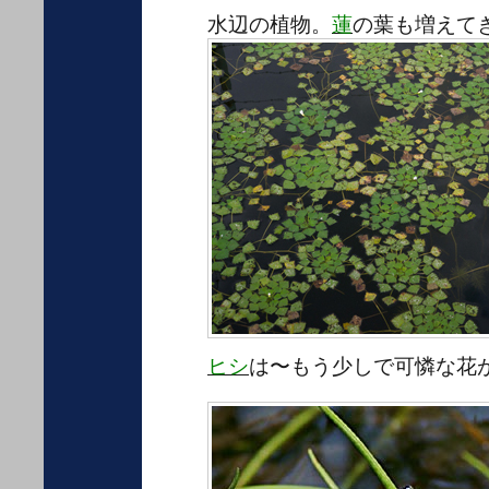
水辺の植物。
蓮
の葉も増えて
ヒシ
は〜もう少しで可憐な花