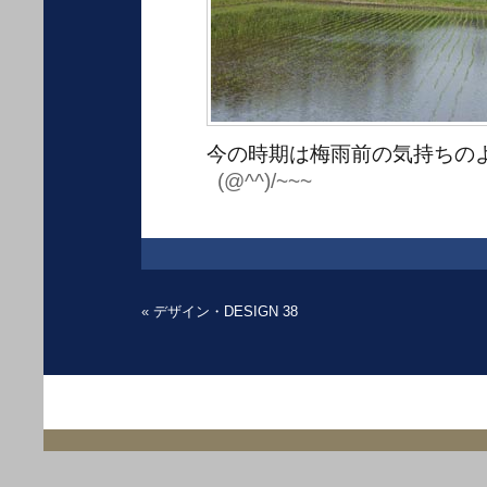
今の時期は梅雨前の気持ちの
(@^^)/~~~
«
デザイン・DESIGN 38