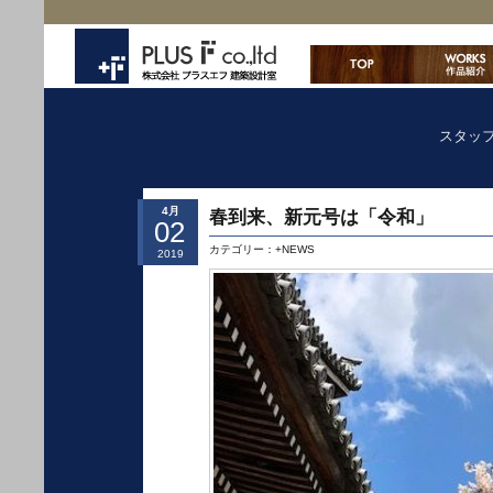
スタッ
4月
春到来、新元号は「令和」
02
カテゴリー：
+NEWS
2019