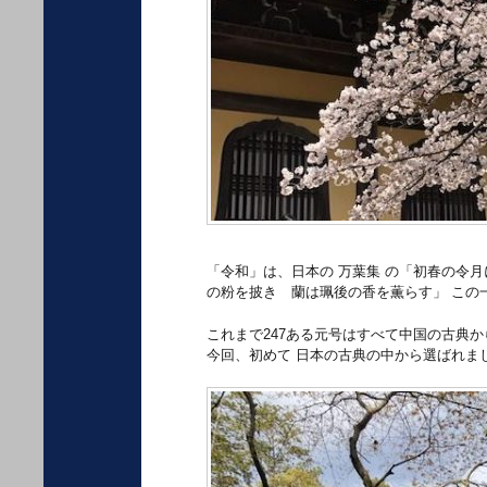
「令和」は、日本の 万葉集 の「初春の令
の粉を披き 蘭は珮後の香を薫らす」 この
これまで247ある元号はすべて中国の古典
今回、初めて 日本の古典の中から選ばれま