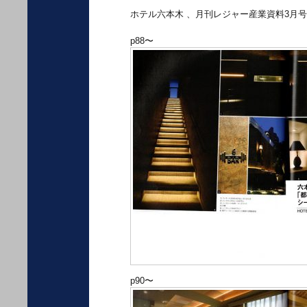
ホテル六本木 、月刊レジャー産業資料3月
p88〜
p90〜