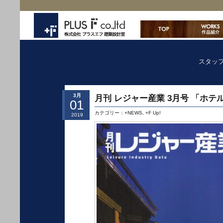
スタッ
3月
月刊 レジャー産業 3月号 「ホテ
01
カテゴリー：
+NEWS
,
+F Up!
2019