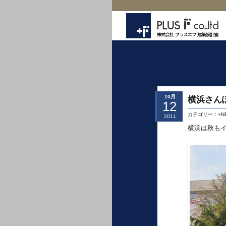
10月
横浜さん
12
カテゴリー：
+N
2011
横浜は秋も