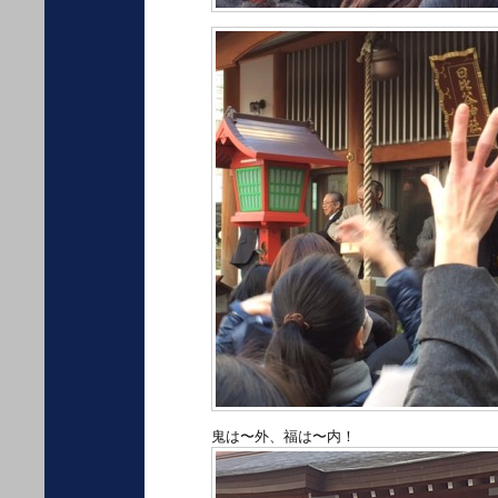
鬼は〜外、福は〜内！