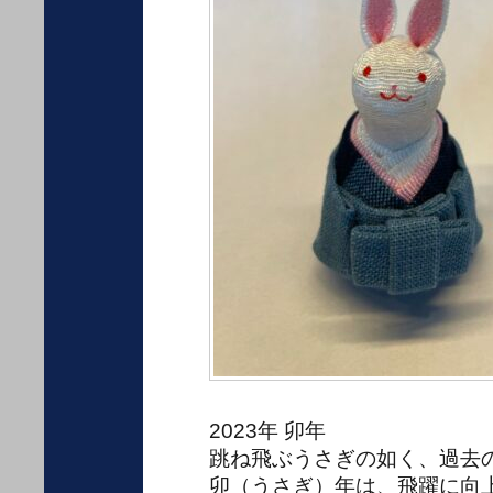
2023年 卯年
跳ね飛ぶうさぎの如く、過去
卯（うさぎ）年は、飛躍に向